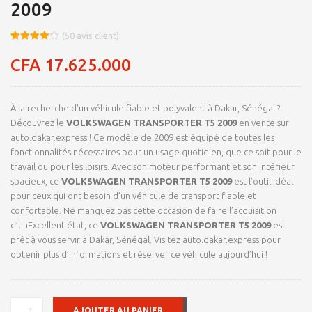
2009
(
50
avis client)
Noté
8
4.0
sur 5
CFA
17.625.000
basé
sur
notations
client
À la recherche d’un véhicule fiable et polyvalent à Dakar, Sénégal ?
Découvrez le
VOLKSWAGEN TRANSPORTER T5 2009
en vente sur
auto.dakar.express ! Ce modèle de 2009 est équipé de toutes les
fonctionnalités nécessaires pour un usage quotidien, que ce soit pour le
travail ou pour les loisirs. Avec son moteur performant et son intérieur
spacieux, ce
VOLKSWAGEN TRANSPORTER T5 2009
est l’outil idéal
pour ceux qui ont besoin d’un véhicule de transport fiable et
confortable. Ne manquez pas cette occasion de faire l’acquisition
d’unExcellent état, ce
VOLKSWAGEN TRANSPORTER T5 2009
est
prêt à vous servir à Dakar, Sénégal. Visitez auto.dakar.express pour
obtenir plus d’informations et réserver ce véhicule aujourd’hui !
QUANTITÉ
AJOUTER AU PANIER