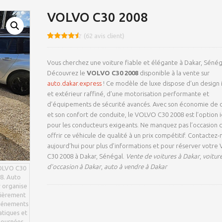
VOLVO C30 2008
(
62
avis client)
Noté
8
4.48
sur 5
basé sur
Vous cherchez une voiture fiable et élégante à Dakar, Sénég
notations
client
Découvrez le
VOLVO C30 2008
disponible à la vente sur
auto.dakar.express
! Ce modèle de luxe dispose d’un design 
et extérieur raffiné, d’une motorisation performante et
d’équipements de sécurité avancés. Avec son économie de 
et son confort de conduite, le VOLVO C30 2008 est l’option 
pour les conducteurs exigeants. Ne manquez pas l’occasion 
offrir ce véhicule de qualité à un prix compétitif. Contactez
aujourd’hui pour plus d’informations et pour réserver votr
C30 2008 à Dakar, Sénégal.
Vente de voitures à Dakar
,
voitur
d’occasion à Dakar
,
auto à vendre à Dakar