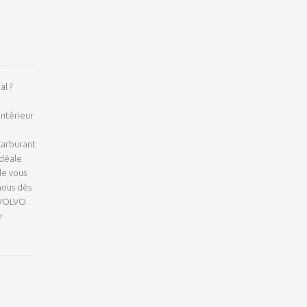
al ?
intérieur
carburant
idéale
de vous
-nous dès
e VOLVO
e