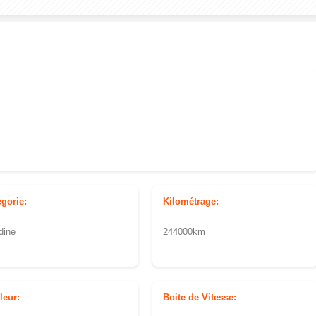
égorie:
Kilométrage:
dine
244000km
leur:
Boite de Vitesse: