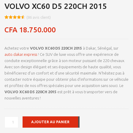
VOLVO XC60 D5 220CH 2015
(
86
avis client)
Noté
8
4.53
sur 5
CFA
18.750.000
basé sur
notations
client
Achetez votre
VOLVO XC60 D5 220CH 2015
à Dakar, Sénégal, sur
auto.dakar.express
! Ce SUV de luxe vous offre une expérience de
conduite exceptionnelle grâce à son moteur puissant de 220 chevaux.
Avec son design élégant et ses équipements de haute qualité, vous
bénéficierez d’un confort et d’une sécurité maximale. N’hésitez pas à
contacter notre équipe pour obtenir plus d’informations sur ce véhicule
et profitez de nos offres spéciales pour une acquisition sans souci. Le
VOLVO XC60 D5 220CH 2015
est prêt à vous transporter vers de
nouvelles aventures !
QUANTITÉ
AJOUTER AU PANIER
DE
VOLVO