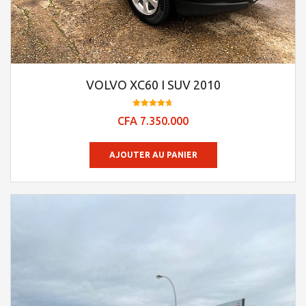
VOLVO XC60 I SUV 2010
Note
CFA
7.350.000
4.7
sur 5
AJOUTER AU PANIER