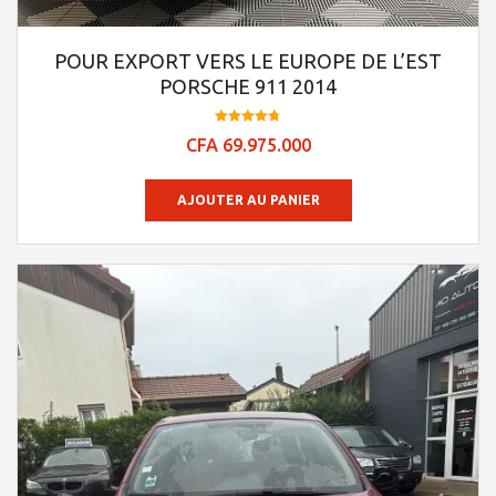
POUR EXPORT VERS LE EUROPE DE L’EST
PORSCHE 911 2014
Note
CFA
69.975.000
4.74
sur 5
AJOUTER AU PANIER