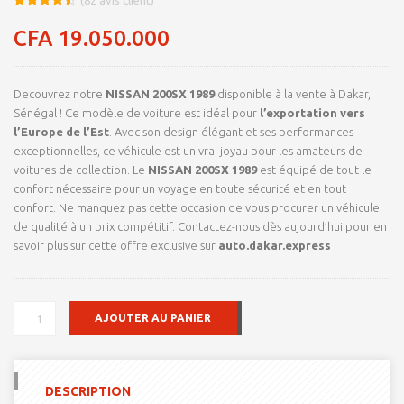
Noté
8
4.48
sur 5
CFA
19.050.000
basé sur
notations
client
Decouvrez notre
NISSAN 200SX 1989
disponible à la vente à Dakar,
Sénégal ! Ce modèle de voiture est idéal pour
l’exportation vers
l’Europe de l’Est
. Avec son design élégant et ses performances
exceptionnelles, ce véhicule est un vrai joyau pour les amateurs de
voitures de collection. Le
NISSAN 200SX 1989
est équipé de tout le
confort nécessaire pour un voyage en toute sécurité et en tout
confort. Ne manquez pas cette occasion de vous procurer un véhicule
de qualité à un prix compétitif. Contactez-nous dès aujourd’hui pour en
savoir plus sur cette offre exclusive sur
auto.dakar.express
!
QUANTITÉ
AJOUTER AU PANIER
DE
POUR
EXPORT
VERS
DESCRIPTION
LE