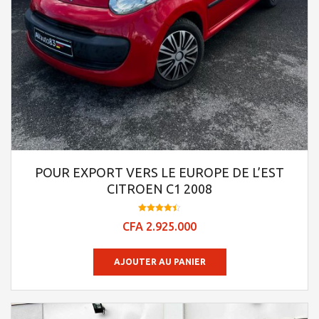
POUR EXPORT VERS LE EUROPE DE L’EST
CITROEN C1 2008
Note
CFA
2.925.000
4.41
sur 5
AJOUTER AU PANIER