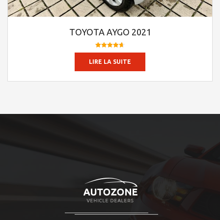
TOYOTA AYGO 2021
Note
4.66
LIRE LA SUITE
sur 5