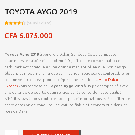
TOYOTA AYGO 2019
(
58
avis client)
Noté
8
4.41
sur 5
CFA
6.075.000
basé sur
notations
client
Toyota Aygo 2019
à vendre à Dakar, Sénégal. Cette compacte
citadine est équipée d’un moteur 1.0L, offre une consommation de
carburant économique et une grande maniabilité en ville. Son design
élégant et moderne, ainsi que son intérieur spacieux et confortable, en
font un véhicule idéal pour les déplacements urbains.
Auto Dakar
Express
vous propose ce
Toyota Aygo 2019
à un prix compétitif, avec
une garantie de qualité et un service après-vente de haute qualité.
N’hésitez pas à nous contacter pour plus d’informations et à profiter de
cette occasion de conduire une voiture fiable et économique dans les
rues de Dakar.