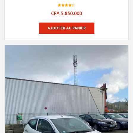
Note
CFA
5.850.000
4.41
sur 5
AJOUTER AU PANIER