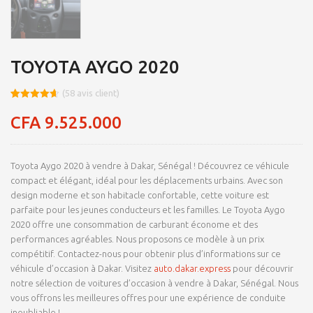
TOYOTA AYGO 2020
(
58
avis client)
Noté
8
4.66
sur 5
CFA
9.525.000
basé sur
notations
client
Toyota Aygo 2020 à vendre à Dakar, Sénégal ! Découvrez ce véhicule
compact et élégant, idéal pour les déplacements urbains. Avec son
design moderne et son habitacle confortable, cette voiture est
parfaite pour les jeunes conducteurs et les familles. Le Toyota Aygo
2020 offre une consommation de carburant économe et des
performances agréables. Nous proposons ce modèle à un prix
compétitif. Contactez-nous pour obtenir plus d’informations sur ce
véhicule d’occasion à Dakar. Visitez
auto.dakar.express
pour découvrir
notre sélection de voitures d’occasion à vendre à Dakar, Sénégal. Nous
vous offrons les meilleures offres pour une expérience de conduite
inoubliable !